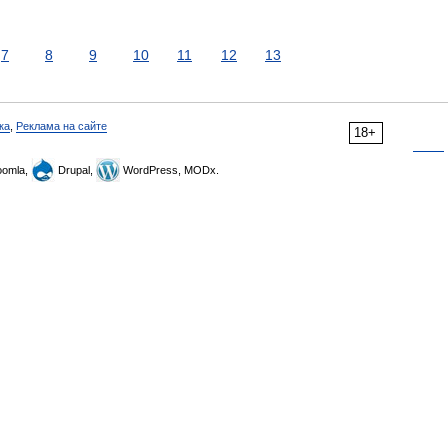
7
8
9
10
11
12
13
ка
,
Реклама на сайте
18+
omla,
Drupal,
WordPress, MODx.