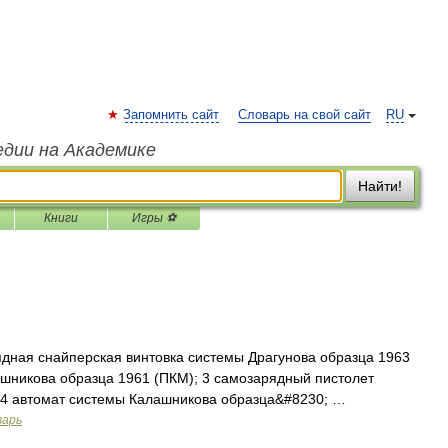
Запомнить сайт
Словарь на свой сайт
RU
едии на Академике
Найти!
Книги
Игры ⚽
дная снайперская винтовка системы Драгунова образца 1963
ашникова образца 1961 (ПКМ); 3 самозарядный пистолет
 4 автомат системы Калашникова образца&#8230; …
варь