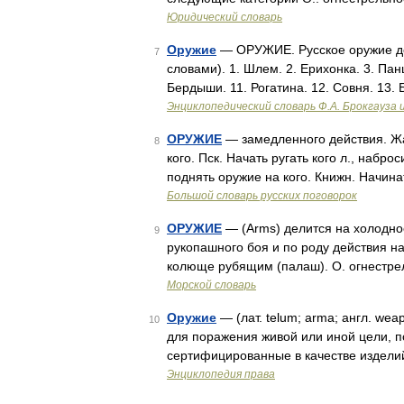
Юридический словарь
Оружие
— ОРУЖИЕ. Русское оружие до 
7
словами). 1. Шлем. 2. Ерихонка. 3. Панци
Бердыши. 11. Рогатина. 12. Совня. 13. 
Энциклопедический словарь Ф.А. Брокгауза 
ОРУЖИЕ
— замедленного действия. Жар
8
кого. Пск. Начать ругать кого л., набр
поднять оружие на кого. Книжн. Начина
Большой словарь русских поговорок
ОРУЖИЕ
— (Arms) делится на холодно
9
рукопашного боя и по роду действия н
колюще рубящим (палаш). О. огнестре
Морской словарь
Оружие
— (лат. telum; arma; англ. we
10
для поражения живой или иной цели, по
сертифицированные в качестве издели
Энциклопедия права