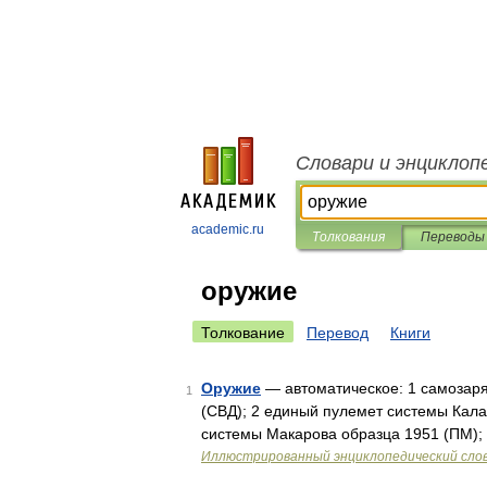
Словари и энциклоп
academic.ru
Толкования
Переводы
оружие
Толкование
Перевод
Книги
Оружие
— автоматическое: 1 самозаря
1
(СВД); 2 единый пулемет системы Кал
системы Макарова образца 1951 (ПМ);
Иллюстрированный энциклопедический сло