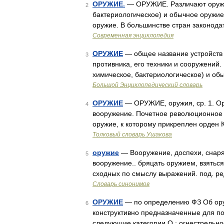
ОРУЖИЕ.
— ОРУЖИЕ. Различают оружие
2
бактериологическое) и обычное оружие;
оружие. В большинстве стран законод
Современная энциклопедия
ОРУЖИЕ
— общее название устройств 
3
противника, его техники и сооружений
химическое, бактериологическое) и об
Большой Энциклопедический словарь
ОРУЖИЕ
— ОРУЖИЕ, оружия, ср. 1. Ор
4
вооружение. Почетное революционное 
оружие, к которому прикреплен орден 
Толковый словарь Ушакова
оружие
— Вооружение, доспехи, снаря
5
вооружение.. бряцать оружием, взяться
сходных по смыслу выражений. под. ре
Словарь синонимов
ОРУЖИЕ
— по определению ФЗ Об оруж
6
конструктивно предназначенные для по
следующие категории О.: огнестрельн