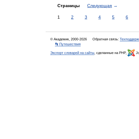
Страницы
Следующая
→
1
2
3
4
5
6
© Академик, 2000-2026
Обратная связь:
Техподдерж
👣 Путешествия
Экспорт словарей на сайты
, сделанные на PHP,
Jo