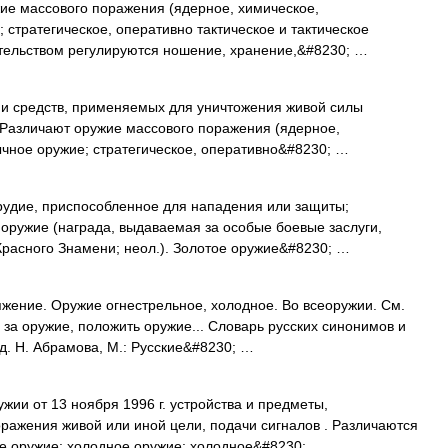
 массового поражения (ядерное, химическое,
 стратегическое, оперативно тактическое и тактическое
ательством регулируются ношение, хранение,&#8230; …
и средств, применяемых для уничтожения живой силы
. Различают оружие массового поражения (ядерное,
ычное оружие; стратегическое, оперативно&#8230; …
удие, приспособленное для нападения или защиты;
оружие (награда, выдаваемая за особые боевые заслуги,
Красного Знамени; неол.). Золотое оружие&#8230; …
жение. Оружие огнестрельное, холодное. Во всеоружии. См.
 за оружие, положить оружие... Словарь русских синонимов и
д. Н. Абрамова, М.: Русские&#8230; …
ии от 13 ноября 1996 г. устройства и предметы,
ражения живой или иной цели, подачи сигналов . Различаются
ое оружие; холодное оружие; холодное&#8230; …