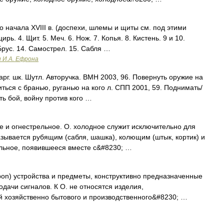
начала XVIII в. (доспехи, шлемы и щиты см. под этими
рь. 4. Щит. 5. Меч. 6. Нож. 7. Копья. 8. Кистень. 9 и 10.
Брус. 14. Самострел. 15. Сабля …
и И.А. Ефрона
г. шк. Шутл. Авторучка. ВМН 2003, 96. Повернуть оружие на
оситься с бранью, руганью на кого л. СПП 2001, 59. Поднимать/
ть бой, войну против кого …
е и огнестрельное. О. холодное служит исключительно для
азывается рубящим (сабля, шашка), колющим (штык, кортик) и
льное, появившееся вместе с&#8230; …
apon) устройства и предметы, конструктивно предназначенные
дачи сигналов. К О. не относятся изделия,
й хозяйственно бытового и производственного&#8230; …